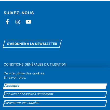
SUIVEZ-NOUS
Facebook
Instagram
YouTube
S'ABONNER À LA NEWSLETTER
CONDITIONS GÉNÉRALES D'UTILISATION
RÈGLEMENT GÉNÉRAL SUR LA PROTECTION DES DONNÉES
Ce site utilise des cookies.
En savoir plus
.
J'accepte
contacts@metisgwa.com
05 90 83 59 76
Cookies nécessaires seulement
—
Quatre chemins, route de Chazeau
Paramétrer les cookies
97139 Les Abymes (Guadeloupe)